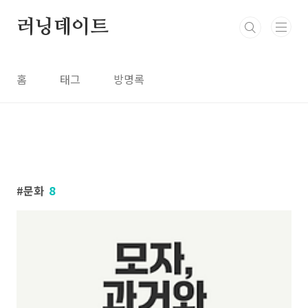
본문 바로가기
러닝데이트
홈
태그
방명록
문화
8