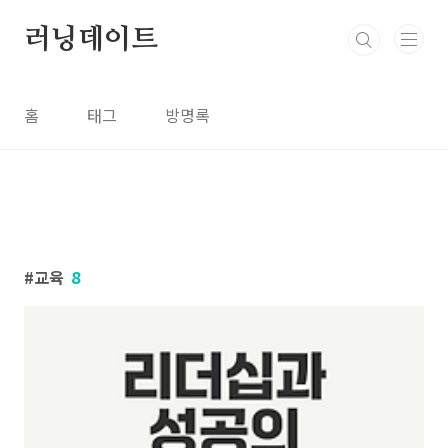
본문 바로가기
러닝데이트
홈
태그
방명록
교육
8