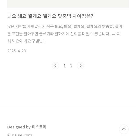
뵈요 봬요 뵐게요 봴게요 맞춤법 차이점은?
많은 사람들이 헷갈리기 쉬운 뵈요, 봬요, 뵐게요, 봴게요의 맞춤법. 올바
른 표현을 알아두면 글쓰기와 말하기에 신뢰를 더할 수 있습니다. ≡ 목
차 뵈요와 봬요 구별법 ..
2025. 4. 23.
1
2
Designed by 티스토리
© Daum Corp.