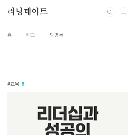
본문 바로가기
러닝데이트
홈
태그
방명록
교육
8